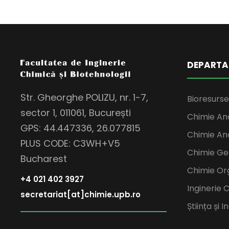
DEPARTA
Str. Gheorghe POLIZU, nr. 1-7,
Bioresurse 
sector 1, 011061, București
Chimie Anal
GPS: 44.447336, 26.077815
Chimie Ano
PLUS CODE: C3WH+V5
Chimie Ge
Bucharest
Chimie Or
+4 021 402 3927
Inginerie 
secretariat[at]chimie.upb.ro
Știința și 