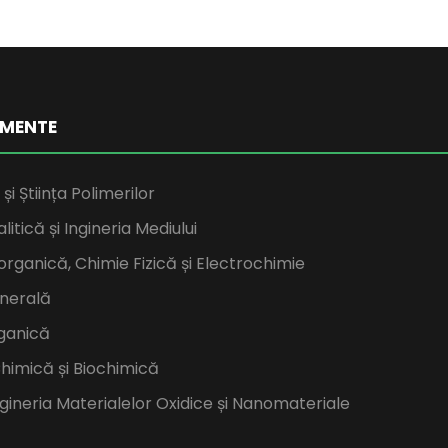
MENTE
și Știința Polimerilor
itică și Ingineria Mediului
rganică, Chimie Fizică și Electrochimie
nerală
ganică
Chimică și Biochimică
Ingineria Materialelor Oxidice și Nanomateriale