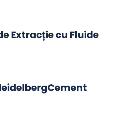
e Extracție cu Fluide
e HeidelbergCement