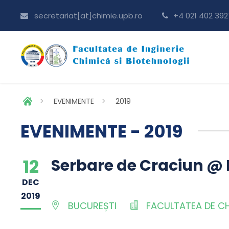
secretariat[at]chimie.upb.ro
+4 021 402 392
>
EVENIMENTE
>
2019
EVENIMENTE - 2019
12
Serbare de Craciun @ 
DEC
2019
BUCUREȘTI
FACULTATEA DE CHI