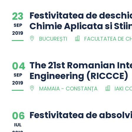
23
Festivitatea de deschi
Chimie Aplicata si Stii
SEP
2019
BUCUREȘTI
FACULTATEA DE CHI
04
The 21st Romanian In
Engineering (RICCCE)
SEP
2019
MAMAIA - CONSTANȚA
IAKI C
06
Festivitatea de absolv
IUL