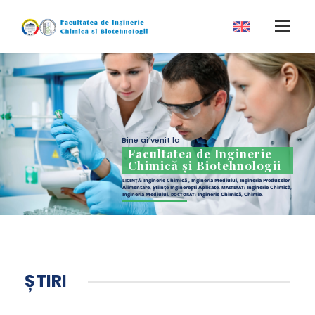
Bine ai venit la
Facultatea de Inginerie
Chimică și Biotehnologii
Inginerie Chimică
Ingineria Mediului
Ingineria Produselor
LICENȚĂ:
,
,
Alimentare
Științe Inginerești Aplicate
Inginerie Chimică
,
. MASTERAT:
,
Ingineria Mediului
Inginerie Chimică
Chimie
. DOCTORAT:
,
.
ȘTIRI