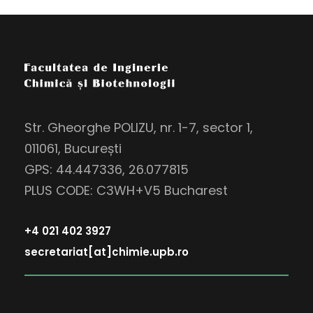
Str. Gheorghe POLIZU, nr. 1-7, sector 1,
011061, București
GPS: 44.447336, 26.077815
PLUS CODE: C3WH+V5 Bucharest
+4 021 402 3927
secretariat[at]chimie.upb.ro