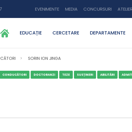
7
EVENIMENTE
MEDIA
CONCURSURI
ATELIER
EDUCAȚIE
CERCETARE
DEPARTAMENTE
CĂTORI
>
SORIN ION JINGA
CONDUCĂTORI
DOCTORANZI
TEZE
SUSȚINERI
ABILITĂRI
ADMIT