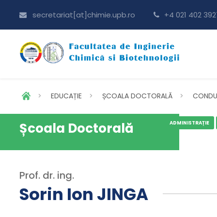
secretariat[at]chimie.upb.ro
+4 021 402 392
>
EDUCAȚIE
>
ȘCOALA DOCTORALĂ
>
CONDU
ADMINISTRAȚIE
Școala Doctorală
Prof. dr. ing.
Sorin Ion JINGA