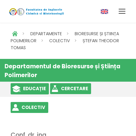
>
DEPARTAMENTE
>
BIORESURSE ȘI ȘTIINȚA
POLIMERILOR
>
COLECTIV
>
ȘTEFAN THEODOR
TOMAS
Departamentul de Bioresurse și Știința
Polimerilor
EDUCAȚIE
CERCETARE
COLECTIV
Conf. dr. ing.