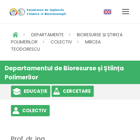
>
DEPARTAMENTE
>
BIORESURSE ȘI ȘTIINȚA
POLIMERILOR
>
COLECTIV
>
MIRCEA
TEODORESCU
Departamentul de Bioresurse și Știința
Polimerilor
EDUCAȚIE
CERCETARE
COLECTIV
Prof. dr. ing.