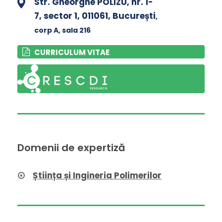
Str. Gheorghe POLIZU, nr. 1-
7, sector 1, 011061, București
,
corp A
, sala 216
CURRICULUM VITAE
Domenii de expertiză
Știința și Ingineria Polimerilor