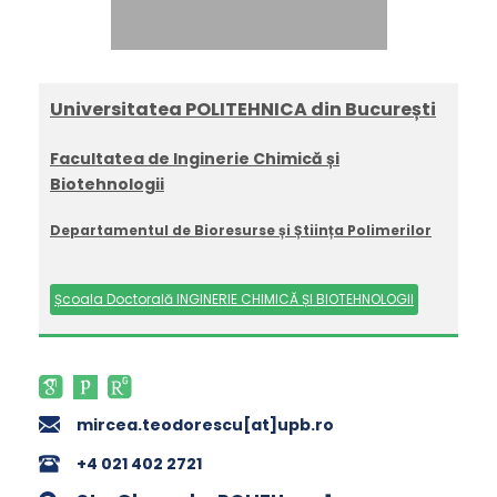
Universitatea POLITEHNICA din București
Facultatea de Inginerie Chimică și
Biotehnologii
Departamentul de Bioresurse și Știința Polimerilor
Școala Doctorală INGINERIE CHIMICĂ ȘI BIOTEHNOLOGII
mircea.teodorescu[at]upb.ro
+4 021 402 2721