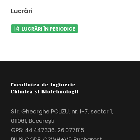
Lucrări
LUCRĂRI ÎN PERIODICE
Str. Gheorghe POLIZU, nr. 1-7, sector 1,
011061, București
GPS: 44.447336, 26.077815
PLUS CODE: C3WH+V5 Bucharest