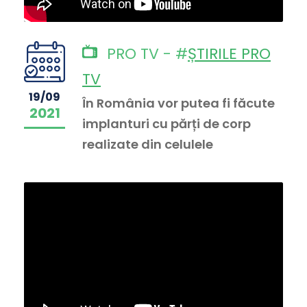
PRO TV - #
ȘTIRILE PRO
TV
19/09
În România vor putea fi făcute
2021
implanturi cu părți de corp
realizate din celulele
pacientului