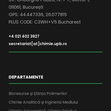
011061, București
GPS: 44.447336, 26.077815
PLUS CODE: C3WH+V5 Bucharest
+4 021 402 3927
secretariat[at]chimie.upb.ro
DEPARTAMENTE
Bioresurse și Știința Polimerilor
Chimie Analitică și Ingineria Mediului
Chimie Anorganică, Chimie Fizică și