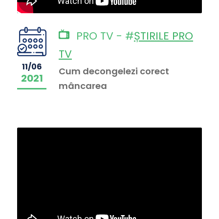
PRO TV - #
ȘTIRILE PRO
TV
11/06
Cum decongelezi corect
2021
mâncarea