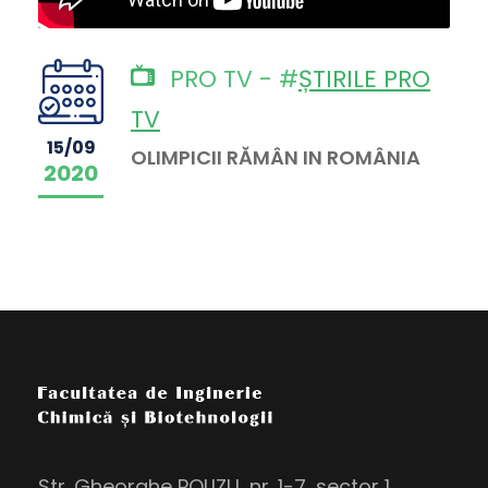
PRO TV - #
ȘTIRILE PRO
TV
15/09
OLIMPICII RĂMÂN IN ROMÂNIA
2020
Str. Gheorghe POLIZU, nr. 1-7, sector 1,