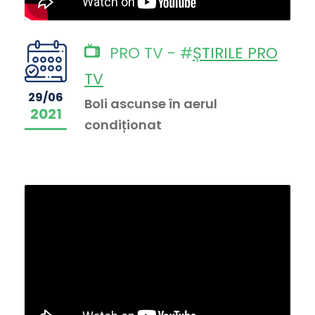
PRO TV - #
ȘTIRILE PRO
TV
29/06
Boli ascunse în aerul
2021
condiționat