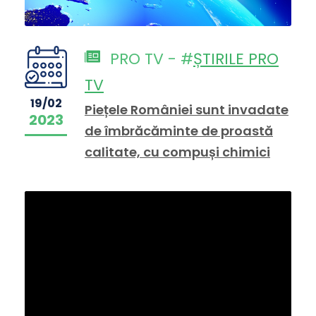
PRO TV - #
ȘTIRILE PRO
TV
19/02
Piețele României sunt invadate
2023
de îmbrăcăminte de proastă
calitate, cu compuși chimici
periculoși