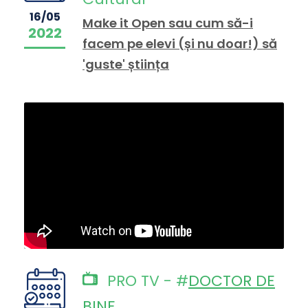
16/05
Make it Open sau cum să-i
2022
facem pe elevi (și nu doar!) să
'guste' știința
PRO TV - #
DOCTOR DE
BINE