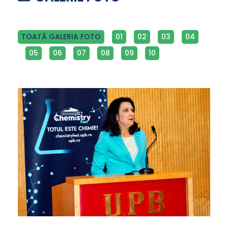
TOATĂ GALERIA FOTO
01
02
03
04
05
06
07
08
09
10