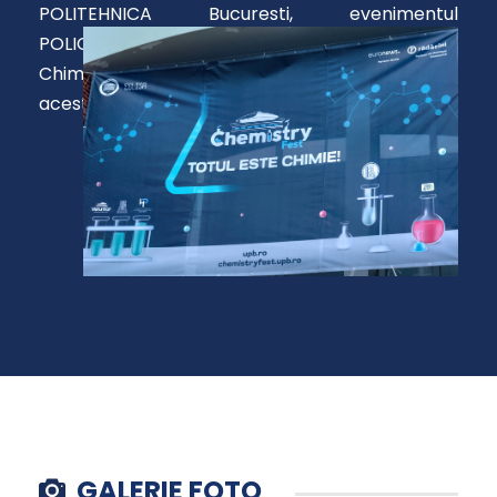
POLITEHNICA Bucuresti, evenimentul
POLIChemistryFEST. Facultatea de Inginerie
Chimica si Biotehnologii a fost co-organizator al
acestui eveniment.
GALERIE FOTO