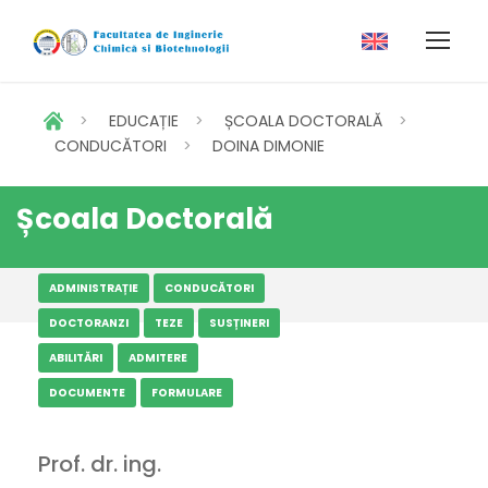
>
EDUCAȚIE
>
ȘCOALA DOCTORALĂ
>
CONDUCĂTORI
>
DOINA DIMONIE
Școala Doctorală
ADMINISTRAȚIE
CONDUCĂTORI
DOCTORANZI
TEZE
SUSȚINERI
ABILITĂRI
ADMITERE
DOCUMENTE
FORMULARE
Prof. dr. ing.