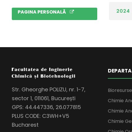
2024
PAGINA PERSONALĂ
DEPARTA
Str. Gheorghe POLIZU, nr. 1-7,
Bioresurse 
sector 1, 011061, București
Chimie Anal
GPS: 44.447336, 26.077815
Chimie Ano
PLUS CODE: C3WH+V5
Chimie Ge
Bucharest
Chimie Or