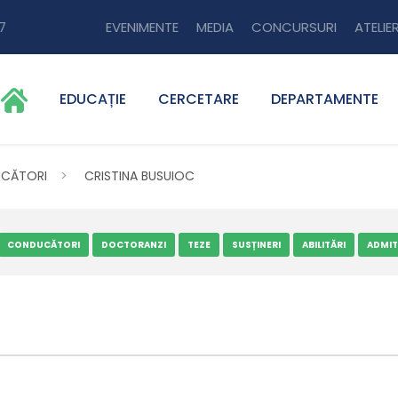
7
EVENIMENTE
MEDIA
CONCURSURI
ATELIER
EDUCAȚIE
CERCETARE
DEPARTAMENTE
CĂTORI
>
CRISTINA BUSUIOC
CONDUCĂTORI
DOCTORANZI
TEZE
SUSȚINERI
ABILITĂRI
ADMIT