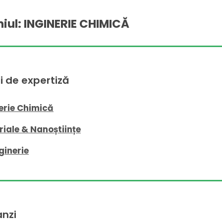
ul: INGINERIE CHIMICĂ
 de expertiză
erie Chimică
iale & Nanoștiințe
ginerie
nzi