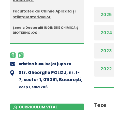
Facultatea de Chimie Aplicată și
2025
Știința Materialelor
Școala Doctorală INGINERIE CHIMICĂ ȘI
2024
BIOTEHNOLOGII
2023
cristina.busuioc[at]upb.ro
2022
Str. Gheorghe POLIZU, nr. 1-
7, sector 1, 011061, București
,
corp I
, sala 206
Teze
CURRICULUM VITAE