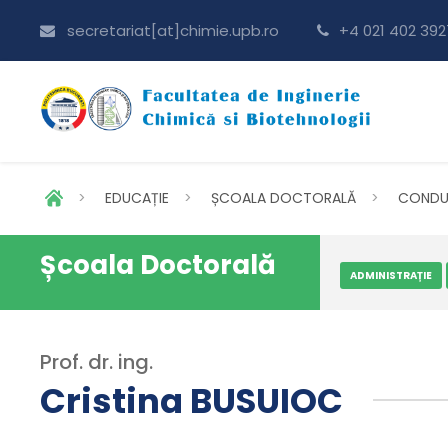
secretariat[at]chimie.upb.ro
+4 021 402 392
>
EDUCAȚIE
>
ȘCOALA DOCTORALĂ
>
CONDU
Școala Doctorală
ADMINISTRAȚIE
Prof. dr. ing.
Cristina BUSUIOC