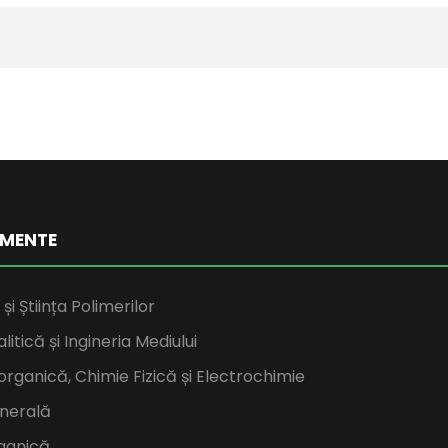
MENTE
și Știința Polimerilor
itică și Ingineria Mediului
rganică, Chimie Fizică și Electrochimie
nerală
ganică