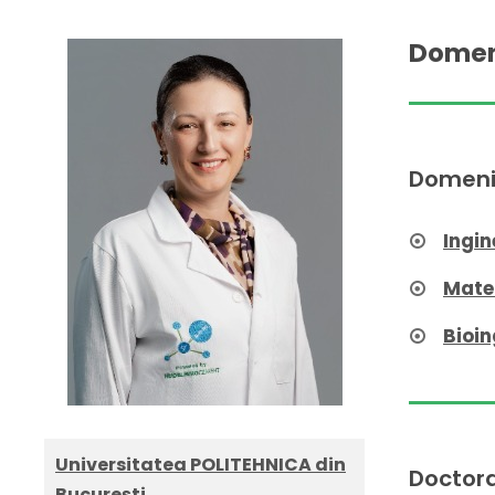
Domeni
Domenii
Ingin
Mater
Bioin
Universitatea POLITEHNICA din
Doctora
București