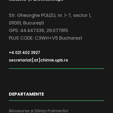
Str. Gheorghe POLIZU, nr. 1-7, sector 1,
011061, București
GPS: 44.447336, 26.077815
PLUS CODE: C3WH+V5 Bucharest
+4 021 402 3927
secretariat[at]chimie.upb.ro
DEPARTAMENTE
Bioresurse și Știința Polimerilor