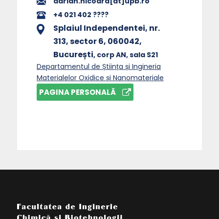
adrian.nicoara[at]upb.ro
+4 021 402 ????
Splaiul Independentei, nr.
313, sector 6, 060042,
București
, corp AN
, sala S21
Departamentul de Știința și Ingineria
Materialelor Oxidice și Nanomateriale
PAGINA PERSONALĂ