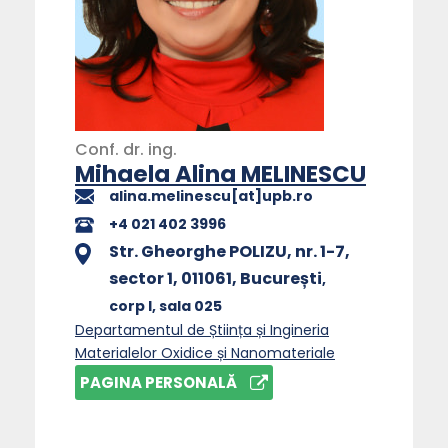
Conf.
dr.
ing.
Mihaela Alina MELINESCU
alina.melinescu[at]upb.ro
+4 021 402 3996
Str. Gheorghe POLIZU, nr. 1-7,
sector 1, 011061, București
,
corp I
, sala 025
Departamentul de Știința și Ingineria
Materialelor Oxidice și Nanomateriale
PAGINA PERSONALĂ