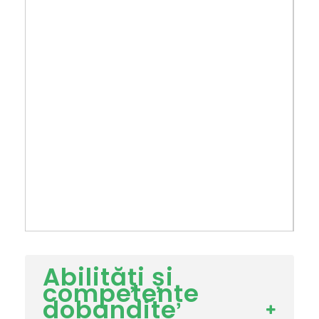
Abilități și
competențe
dobandite