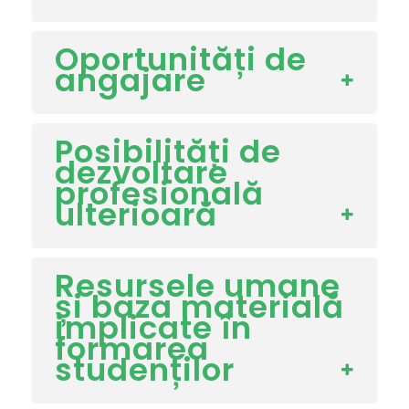
Oportunități de
angajare
Posibilități de
dezvoltare
profesională
ulterioară
Resursele umane
și baza materială
implicate în
formarea
studenților