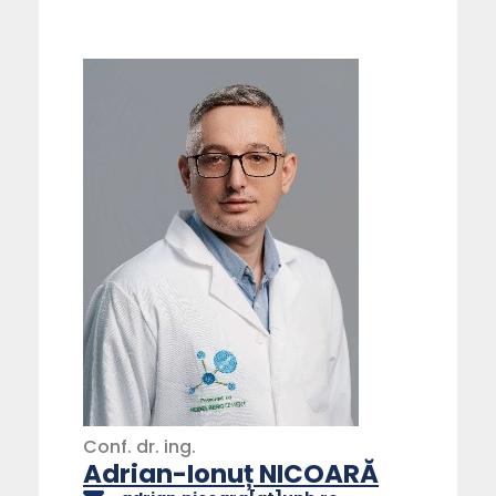
Conf.
dr.
ing.
Adrian-Ionuț NICOARĂ