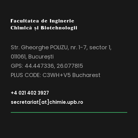
Str. Gheorghe POLIZU, nr. 1-7, sector 1,
011061, București
GPS: 44.447336, 26.077815
PLUS CODE: C3WH+V5 Bucharest
+4 021 402 3927
secretariat[at]chimie.upb.ro