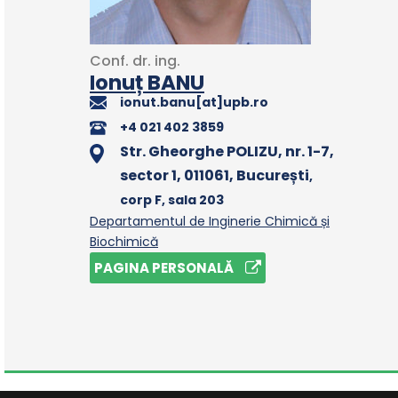
Conf.
dr.
ing.
Ionuț BANU
ionut.banu[at]upb.ro
+4 021 402 3859
Str. Gheorghe POLIZU, nr. 1-7,
sector 1, 011061, București
,
corp F
, sala 203
Departamentul de Inginerie Chimică și
Biochimică
PAGINA PERSONALĂ