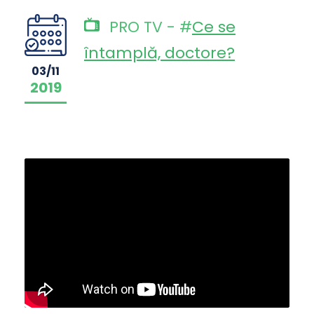
PRO TV - #
Ce se
întamplă, doctore?
03/11
2019