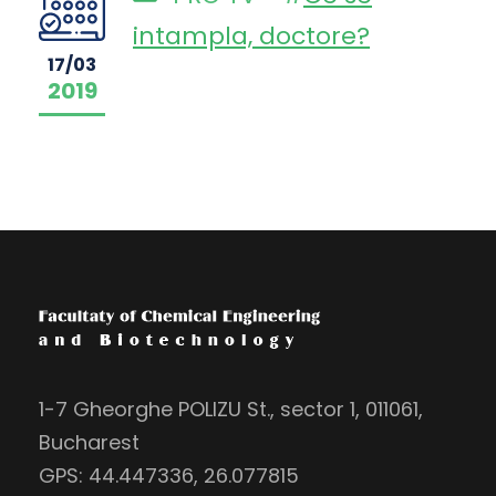
intampla, doctore?
17/03
2019
1-7 Gheorghe POLIZU St., sector 1, 011061,
Bucharest
GPS: 44.447336, 26.077815