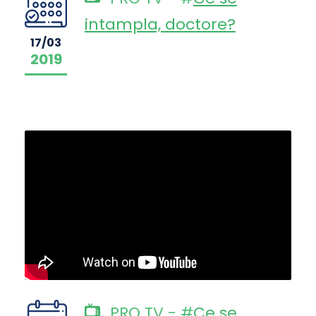
intampla, doctore?
17/03
2019
PRO TV - #
Ce se