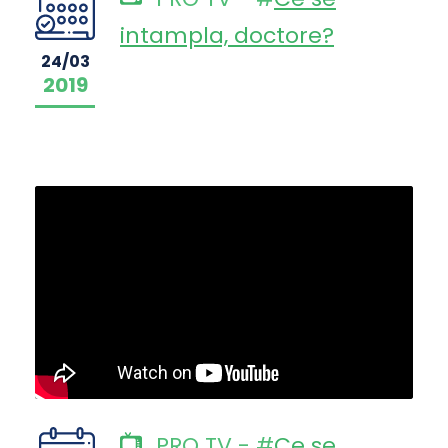
intampla, doctore?
24/03
2019
PRO TV - #
Ce se