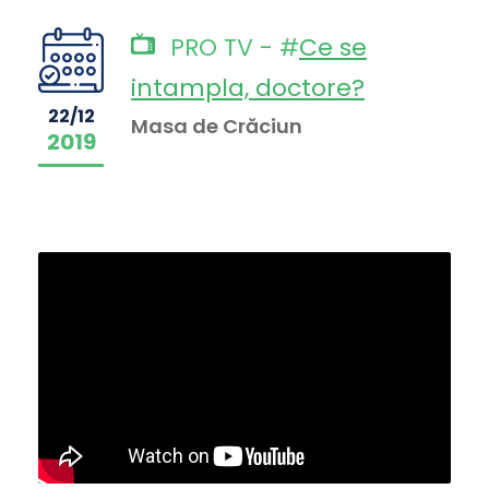
PRO TV - #
Ce se
intampla, doctore?
22/12
Masa de Crăciun
2019