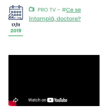
PRO TV - #
Ce se
întamplă, doctore?
17/11
2019