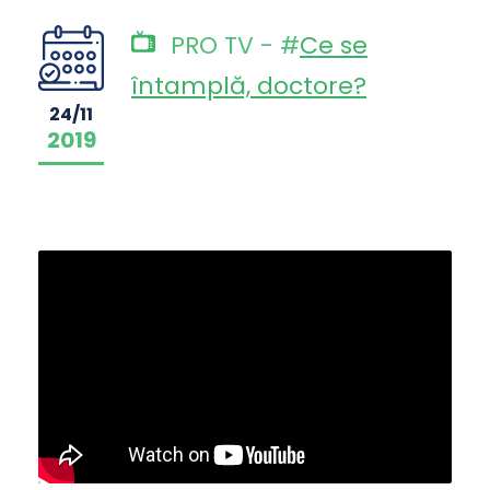
PRO TV - #
Ce se
întamplă, doctore?
24/11
2019