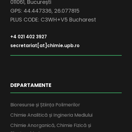
011061, București
GPS: 44.447336, 26.077815
PLUS CODE: C3WH+V5 Bucharest
+4 021 402 3927
secretariat[at]chimie.upb.ro
DEPARTAMENTE
Bioresurse și Știința Polimerilor
Chimie Analitică și Ingineria Mediului
Chimie Anorganică, Chimie Fizică și