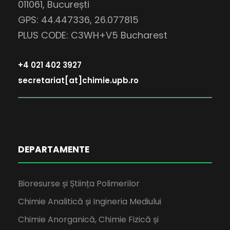
011061, București
GPS: 44.447336, 26.077815
PLUS CODE: C3WH+V5 Bucharest
+4 021 402 3927
secretariat[at]chimie.upb.ro
DEPARTAMENTE
Bioresurse și Știința Polimerilor
Chimie Analitică și Ingineria Mediului
Chimie Anorganică, Chimie Fizică și