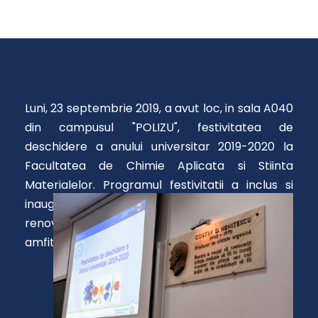
Luni, 23 septembrie 2019, a avut loc, in sala A040
din campusul "POLIZU", festivitatea de
deschidere a anului universitar 2019-2020 la
Facultatea de Chimie Aplicata si Stiinta
Materialelor. Programul festivitatii a inclus si
inaugurarea catorva sali de curs recent
renovate din campusul "POLIZU", printre care si
amfiteatrul "COSTIN D. NENITESCU".